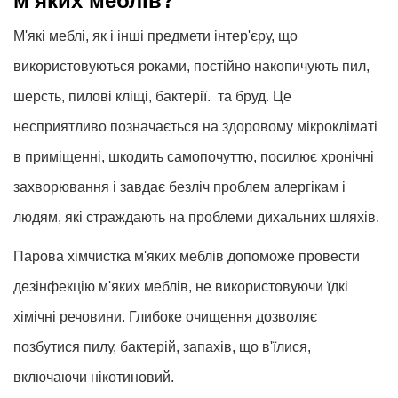
м'яких меблів?
М'які меблі, як і інші предмети інтер'єру, що
використовуються роками, постійно накопичують пил,
шерсть, пилові кліщі, бактерії. та бруд. Це
несприятливо позначається на здоровому мікрокліматі
в приміщенні, шкодить самопочуттю, посилює хронічні
захворювання і завдає безліч проблем алергікам і
людям, які страждають на проблеми дихальних шляхів.
Парова хімчистка м'яких меблів допоможе провести
дезінфекцію м'яких меблів, не використовуючи їдкі
хімічні речовини. Глибоке очищення дозволяє
позбутися пилу, бактерій, запахів, що в'їлися,
включаючи нікотиновий.